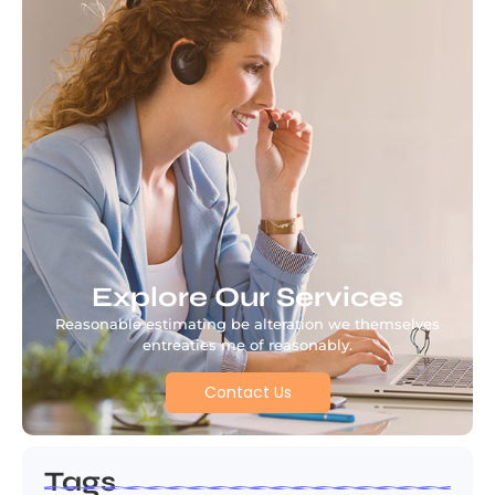
Explore Our Services
Reasonable estimating be alteration we themselves
entreaties me of reasonably.
Contact Us
Tags