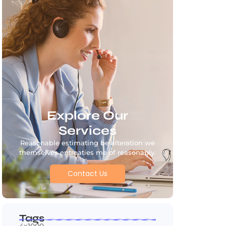
Explore Our
Services
Reasonable estimating be alteration we
themselves entreaties me of reasonably.
Contact Us
Tags