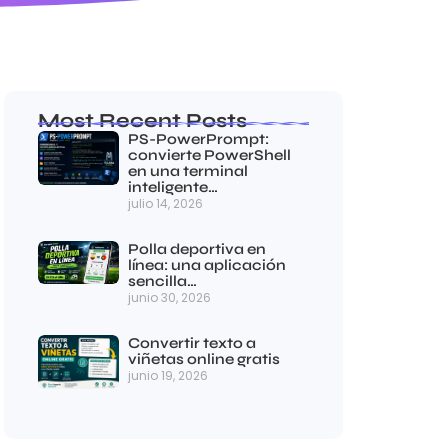
Most Recent Posts
PS-PowerPrompt:
convierte PowerShell
en una terminal
inteligente…
julio 14, 2026
Polla deportiva en
línea: una aplicación
sencilla…
junio 30, 2026
Convertir texto a
viñetas online gratis
junio 19, 2026