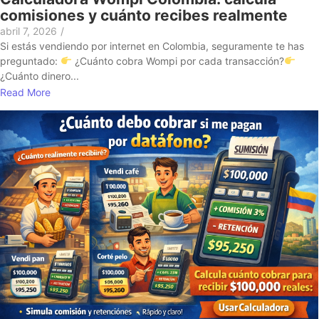
comisiones y cuánto recibes realmente
abril 7, 2026
/
Si estás vendiendo por internet en Colombia, seguramente te has
preguntado:
¿Cuánto cobra Wompi por cada transacción?
¿Cuánto dinero...
Read More