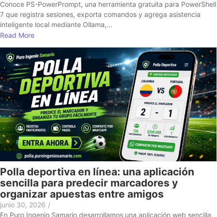
Conoce PS-PowerPrompt, una herramienta gratuita para PowerShell
7 que registra sesiones, exporta comandos y agrega asistencia
inteligente local mediante Ollama,...
Read More
Polla deportiva en línea: una aplicación
sencilla para predecir marcadores y
organizar apuestas entre amigos
junio 30, 2026
/
En Puro Ingenio Samario desarrollamos una aplicación web sencilla,