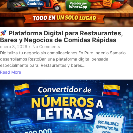
Plataforma Digital para Restaurantes,
Bares y Negocios de Comidas Rápidas
enero 8, 2026
/
No Comments
Digitaliza tu negocio sin complicaciones En Puro Ingenio Samario
desarrollamos RestoBar, una plataforma digital pensada
especialmente para: Restaurantes y bares...
Read More