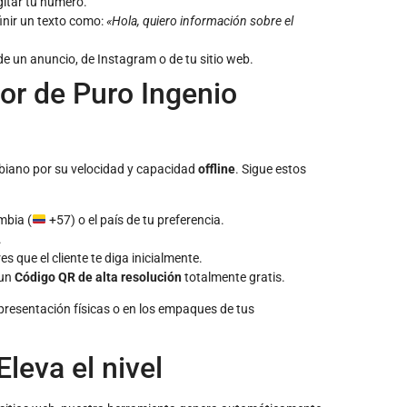
igitar tu número.
nir un texto como:
«Hola, quiero información sobre el
 de un anuncio, de Instagram o de tu sitio web.
or de Puro Ingenio
biano por su velocidad y capacidad
offline
. Sigue estos
mbia (
+57) o el país de tu preferencia.
.
es que el cliente te diga inicialmente.
 un
Código QR de alta resolución
totalmente gratis.
presentación físicas o en los empaques de tus
leva el nivel