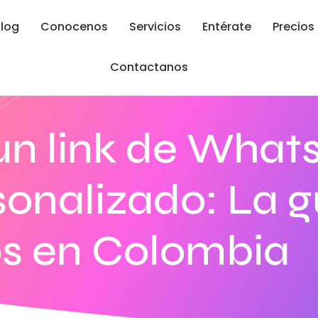
log
Conocenos
Servicios
Entérate
Precios
Contactanos
un link de What
onalizado: La gu
os en Colombia