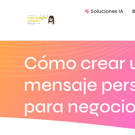
Soluciones IA
B
Cómo crear 
mensaje pers
para negoci