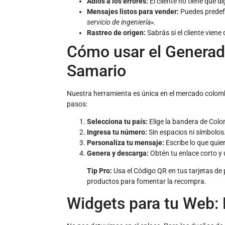
Adiós a los errores:
El cliente no tiene que d
Mensajes listos para vender:
Puedes predefi
servicio de ingeniería»
.
Rastreo de origen:
Sabrás si el cliente viene
Cómo usar el Generad
Samario
Nuestra herramienta es única en el mercado colom
pasos:
Selecciona tu país:
Elige la bandera de Colo
Ingresa tu número:
Sin espacios ni símbolos
Personaliza tu mensaje:
Escribe lo que quier
Genera y descarga:
Obtén tu enlace corto y
Tip Pro:
Usa el Código QR en tus tarjetas de 
productos para fomentar la recompra.
Widgets para tu Web: E