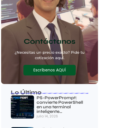
Contáctanos
¿Necesitas un precio exacto? Pide tu
cotización aquí.
Escríbenos AQUÍ
Lo Último
PS-PowerPrompt:
convierte PowerShell
en una terminal
inteligente…
julio 14, 2026