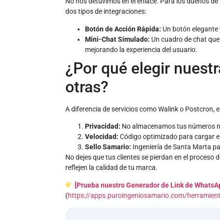
No nos detuvimos en el enlace. Para los dueños de
dos tipos de integraciones:
Botón de Acción Rápida:
Un botón elegante y
Mini-Chat Simulado:
Un cuadro de chat que i
mejorando la experiencia del usuario.
¿Por qué elegir nuestr
otras?
A diferencia de servicios como Walink o Postcron, 
Privacidad:
No almacenamos tus números ni
Velocidad:
Código optimizado para cargar en
Sello Samario:
Ingeniería de Santa Marta par
No dejes que tus clientes se pierdan en el proceso
reflejen la calidad de tu marca.
[Prueba nuestro Generador de Link de WhatsA
(
https://apps.puroingeniosamario.com/herramien