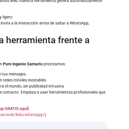
 sitios web, nuestra herramienta genera automáticamente
 ligero.
nvita a la interacción antes de saltar a WhatsApp,
a herramienta frente a
en
Puro Ingenio Samario
priorizamos:
 tus mensajes.
 redes móviles inestables.
a el mundo, sin publicidad intrusiva.
 de contacto. Empieza a usar herramientas profesionales que
pp GRATIS aquí]
tas/web/links-whatsapp/
)