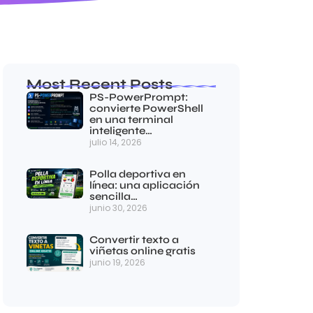
Most Recent Posts
PS-PowerPrompt:
convierte PowerShell
en una terminal
inteligente…
julio 14, 2026
Polla deportiva en
línea: una aplicación
sencilla…
junio 30, 2026
Convertir texto a
viñetas online gratis
junio 19, 2026