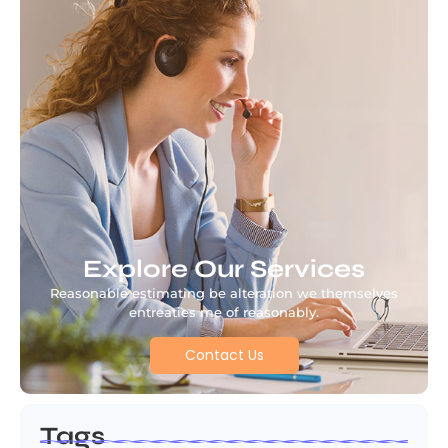
Explore Our Services
Reasonable estimating be alteration we themselves
entreaties me of reasonably.
Contact Us
Tags