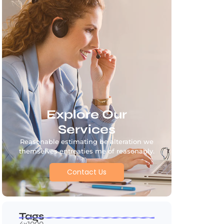
Explore Our
Services
Reasonable estimating be alteration we
themselves entreaties me of reasonably.
Contact Us
Tags