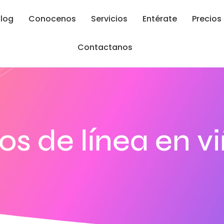
log
Conocenos
Servicios
Entérate
Precios
Contactanos
tos de línea en v