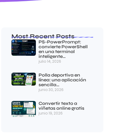
Most Recent Posts
PS-PowerPrompt:
convierte PowerShell
en una terminal
inteligente…
julio 14, 2026
Polla deportiva en
línea: una aplicación
sencilla…
junio 30, 2026
Convertir texto a
viñetas online gratis
junio 19, 2026