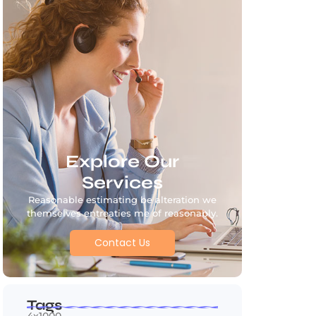
Explore Our
Services
Reasonable estimating be alteration we
themselves entreaties me of reasonably.
Contact Us
Tags