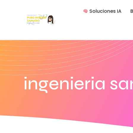
Soluciones IA
B
ingenieria sa