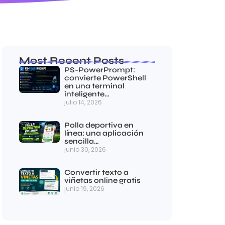
Most Recent Posts
PS-PowerPrompt:
convierte PowerShell
en una terminal
inteligente…
julio 14, 2026
Polla deportiva en
línea: una aplicación
sencilla…
junio 30, 2026
Convertir texto a
viñetas online gratis
junio 19, 2026