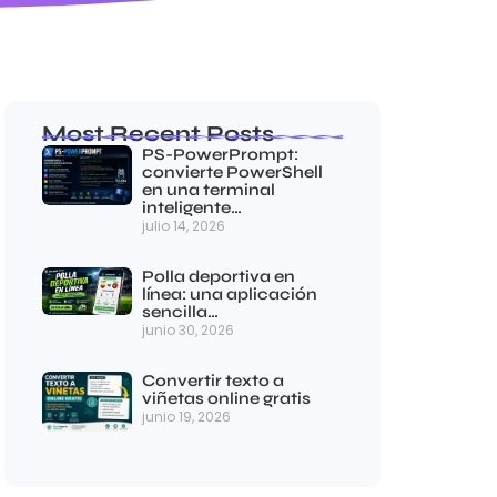
Most Recent Posts
PS-PowerPrompt:
convierte PowerShell
en una terminal
inteligente…
julio 14, 2026
Polla deportiva en
línea: una aplicación
sencilla…
junio 30, 2026
Convertir texto a
viñetas online gratis
junio 19, 2026