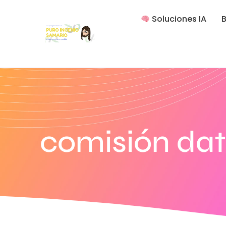
Soluciones IA
B
comisión da