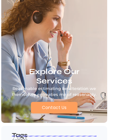
Explore Our
Services
Reasonable estimating be alteration we
themselves entreaties me of reasonably.
Contact Us
Tags