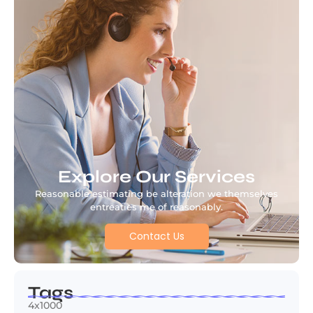
Explore Our Services
Reasonable estimating be alteration we themselves
entreaties me of reasonably.
Contact Us
Tags
4x1000