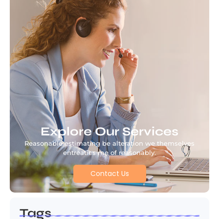
Explore Our Services
Reasonable estimating be alteration we themselves
entreaties me of reasonably.
Contact Us
Tags