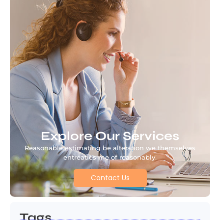
Explore Our Services
Reasonable estimating be alteration we themselves
entreaties me of reasonably.
Contact Us
Tags