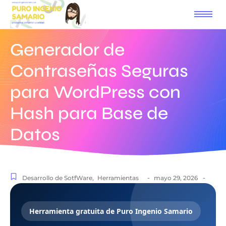
Generador de
Contraseñas Seguras
para WordPress con
Hash para Base de
Datos
-
-
Desarrollo de SotfWare
,
Herramientas
mayo 29, 2026
Herramienta gratuita de Puro Ingenio Samario